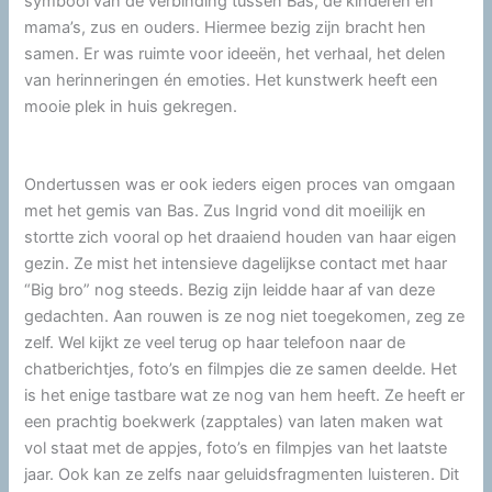
symbool van de verbinding tussen Bas, de kinderen en
mama’s, zus en ouders. Hiermee bezig zijn bracht hen
samen. Er was ruimte voor ideeën, het verhaal, het delen
van herinneringen én emoties. Het kunstwerk heeft een
mooie plek in huis gekregen.
Ondertussen was er ook ieders eigen proces van omgaan
met het gemis van Bas. Zus Ingrid vond dit moeilijk en
stortte zich vooral op het draaiend houden van haar eigen
gezin. Ze mist het intensieve dagelijkse contact met haar
“Big bro” nog steeds. Bezig zijn leidde haar af van deze
gedachten. Aan rouwen is ze nog niet toegekomen, zeg ze
zelf. Wel kijkt ze veel terug op haar telefoon naar de
chatberichtjes, foto’s en filmpjes die ze samen deelde. Het
is het enige tastbare wat ze nog van hem heeft. Ze heeft er
een prachtig boekwerk (zapptales) van laten maken wat
vol staat met de appjes, foto’s en filmpjes van het laatste
jaar. Ook kan ze zelfs naar geluidsfragmenten luisteren. Dit