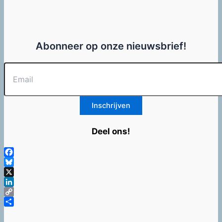
Abonneer op onze nieuwsbrief!
Deel ons!
Facebook
Bluesky
X
LinkedIn
Copy
Link
Delen