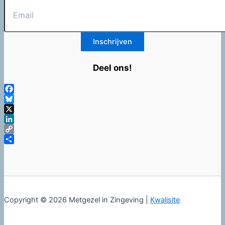
Deel ons!
Facebook
Bluesky
X
LinkedIn
Copy
Link
Delen
Copyright © 2026 Metgezel in Zingeving |
Kwalisite