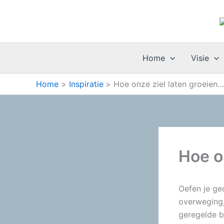
Ga
naar
de
inhoud
Home
Visie
Home
Inspiratie
Hoe onze ziel laten groeien…
Hoe o
Oefen je ged
overweging,
geregelde b