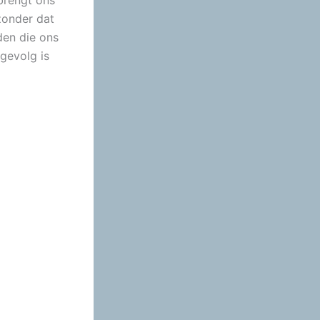
brengt ons
zonder dat
jden die ons
 gevolg is