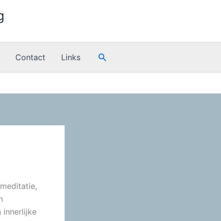
g
Zoeken
Contact
Links
meditatie,
en
innerlijke