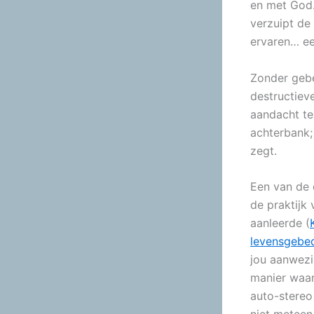
en met God.
verzuipt de 
ervaren… ee
Zonder gebe
destructiev
aandacht te
achterbank;
zegt.
Een van de 
de praktijk
aanleerde (
levensgebe
jou aanwezi
manier waaro
auto-stereo 