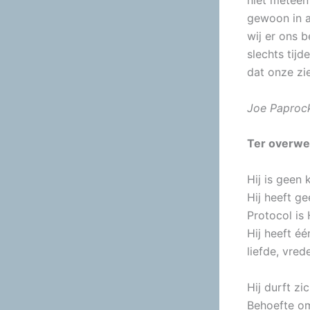
niet meteen
gewoon in a
wij er ons b
slechts tijd
dat onze zi
Joe Paproc
Ter overwe
Hij is geen 
Hij heeft ge
Protocol is
Hij heeft é
liefde, vred
Hij durft zi
Behoefte om