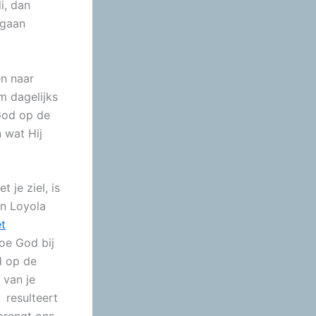
i, dan
 gaan
en naar
m dagelijks
 God op de
 wat Hij
 je ziel, is
an Loyola
et
oe God bij
d op de
 van je
 resulteert