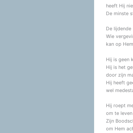
heeft Hij nie
De minste s
De lijdende
Wie vergevi
kan op Hem
Hij is geen
Hij is het 
door zijn ma
Hij heeft g
wel medesta
Hij roept m
om te leven 
Zijn Boodsc
om Hem ach