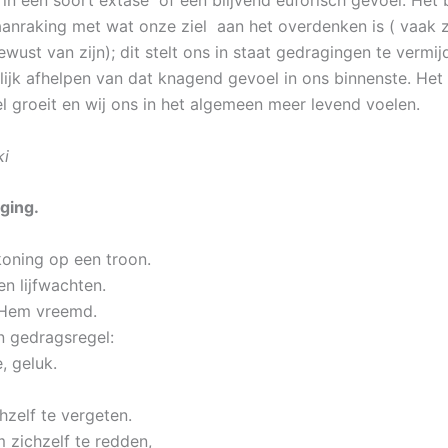
 in een soort extase of een blijvend euforisch gevoel. Het 
anraking met wat onze ziel aan het overdenken is ( vaak 
ewust van zijn); dit stelt ons in staat gedragingen te vermi
elijk afhelpen van dat knagend gevoel in ons binnenste. Het
el groeit en wij ons in het algemeen meer levend voelen.
ki
ging.
koning op een troon.
en lijfwachten.
 Hem vreemd.
én gedragsregel:
e, geluk.
chzelf te vergeten.
 zichzelf te redden,