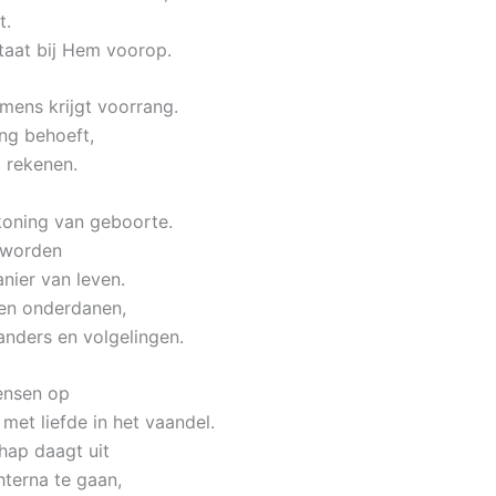
t.
taat bij Hem voorop.
 mens krijgt voorrang.
ng behoeft,
 rekenen.
 koning van geboorte.
geworden
nier van leven.
een onderdanen,
nders en volgelingen.
ensen op
met liefde in het vaandel.
hap daagt uit
terna te gaan,