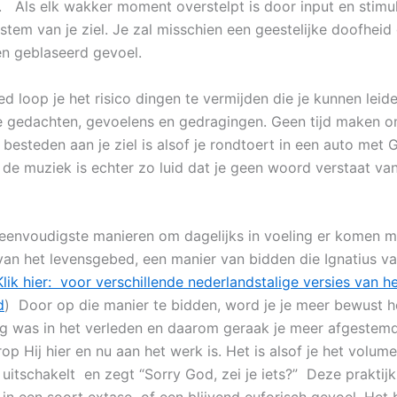
 Als elk wakker moment overstelpt is door input en stimul
stem van je ziel. Je zal misschien een geestelijke doofheid
n geblaseerd gevoel.
d loop je het risico dingen te vermijden die je kunnen leid
e gedachten, gevoelens en gedragingen. Geen tijd maken o
 besteden aan je ziel is alsof je rondtoert in een auto met
 de muziek is echter zo luid dat je geen woord verstaat van
eenvoudigste manieren om dagelijks in voeling er komen met
 van het levensgebed, een manier van bidden die Ignatius v
Klik hier: voor verschillende nederlandstalige versies van h
d
) Door op die manier te bidden, word je je meer bewust h
g was in het verleden en daarom geraak je meer afgestem
p Hij hier en nu aan het werk is. Het is alsof je het volume
uitschakelt en zegt “Sorry God, zei je iets?” Deze praktijk