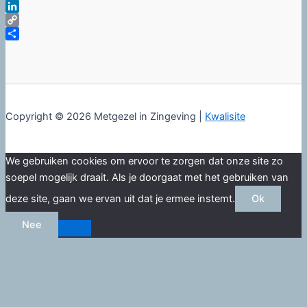
X
LinkedIn
Copy
Link
Delen
Copyright © 2026 Metgezel in Zingeving |
Kwalisite
We gebruiken cookies om ervoor te zorgen dat onze site zo
soepel mogelijk draait. Als je doorgaat met het gebruiken van
deze site, gaan we ervan uit dat je ermee instemt.
Ok
Nee