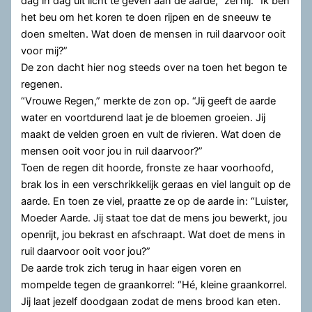
dag in dag uit licht te geven aan de aarde,” zei hij. “Ik ben
het beu om het koren te doen rijpen en de sneeuw te
doen smelten. Wat doen de mensen in ruil daarvoor ooit
voor mij?”
De zon dacht hier nog steeds over na toen het begon te
regenen.
“Vrouwe Regen,” merkte de zon op. “Jij geeft de aarde
water en voortdurend laat je de bloemen groeien. Jij
maakt de velden groen en vult de rivieren. Wat doen de
mensen ooit voor jou in ruil daarvoor?”
Toen de regen dit hoorde, fronste ze haar voorhoofd,
brak los in een verschrikkelijk geraas en viel languit op de
aarde. En toen ze viel, praatte ze op de aarde in: “Luister,
Moeder Aarde. Jij staat toe dat de mens jou bewerkt, jou
openrijt, jou bekrast en afschraapt. Wat doet de mens in
ruil daarvoor ooit voor jou?”
De aarde trok zich terug in haar eigen voren en
mompelde tegen de graankorrel: “Hé, kleine graankorrel.
Jij laat jezelf doodgaan zodat de mens brood kan eten.