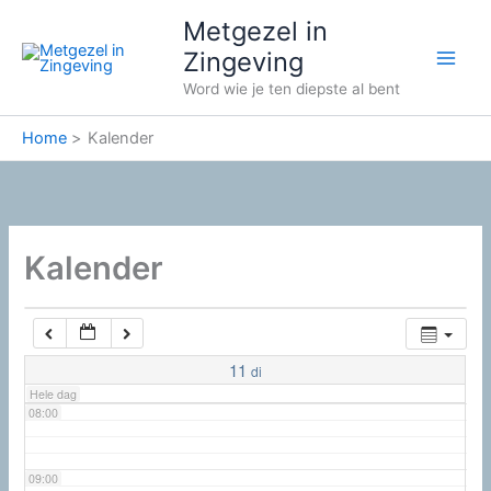
Ga
02:00
Metgezel in
naar
Zingeving
de
03:00
Word wie je ten diepste al bent
inhoud
Home
Kalender
04:00
05:00
Kalender
06:00
07:00
11
di
Hele dag
08:00
09:00