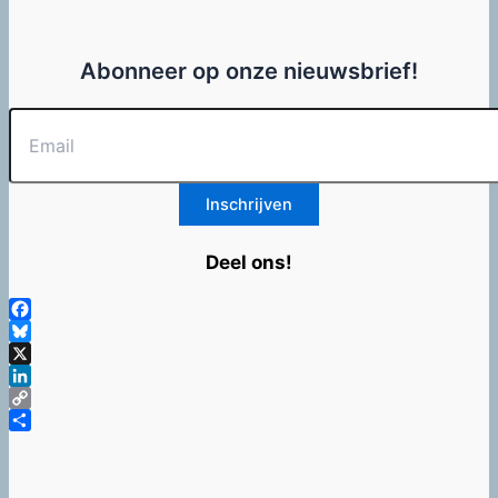
Abonneer op onze nieuwsbrief!
Deel ons!
Facebook
Bluesky
X
LinkedIn
Copy
Link
Delen