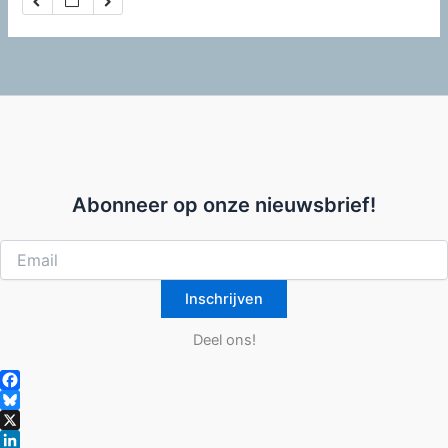
Abonneer op onze nieuwsbrief!
Deel ons!
F
a
B
c
l
X