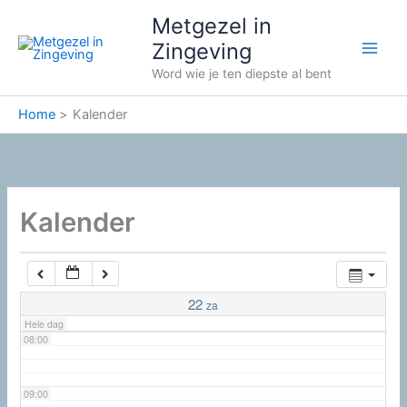
Ga
02:00
Metgezel in
naar
Zingeving
de
03:00
Word wie je ten diepste al bent
inhoud
Home
Kalender
04:00
05:00
Kalender
06:00
07:00
22
za
Hele dag
08:00
09:00