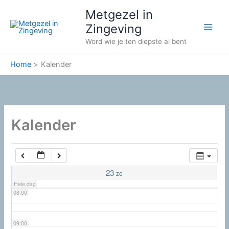
Ga
02:00
Metgezel in
naar
Zingeving
de
03:00
Word wie je ten diepste al bent
inhoud
Home
Kalender
04:00
05:00
Kalender
06:00
07:00
23
zo
Hele dag
08:00
09:00