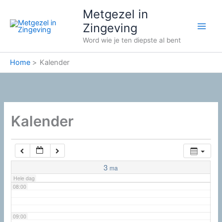
Ga
02:00
Metgezel in
naar
Zingeving
de
03:00
Word wie je ten diepste al bent
inhoud
Home
Kalender
04:00
05:00
Kalender
06:00
07:00
3
ma
Hele dag
08:00
09:00