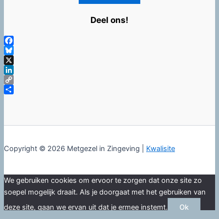
Deel ons!
Facebook
Bluesky
X
LinkedIn
Copy
Link
Delen
Copyright © 2026 Metgezel in Zingeving |
Kwalisite
We gebruiken cookies om ervoor te zorgen dat onze site zo
soepel mogelijk draait. Als je doorgaat met het gebruiken van
deze site, gaan we ervan uit dat je ermee instemt.
Ok