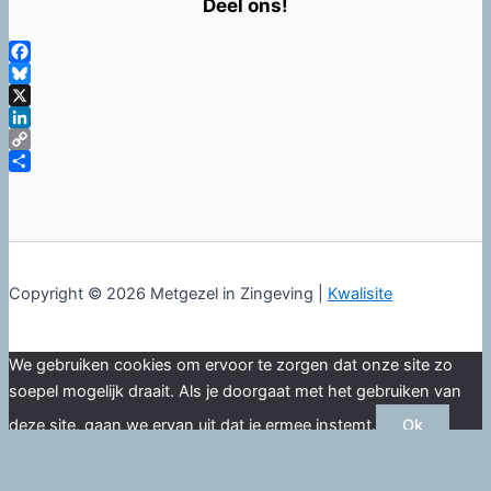
Deel ons!
Facebook
Bluesky
X
LinkedIn
Copy
Link
Delen
Copyright © 2026 Metgezel in Zingeving |
Kwalisite
We gebruiken cookies om ervoor te zorgen dat onze site zo
soepel mogelijk draait. Als je doorgaat met het gebruiken van
deze site, gaan we ervan uit dat je ermee instemt.
Ok
Nee