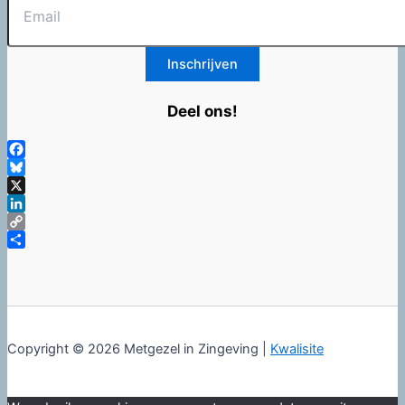
Deel ons!
Facebook
Bluesky
X
LinkedIn
Copy
Link
Delen
Copyright © 2026 Metgezel in Zingeving |
Kwalisite