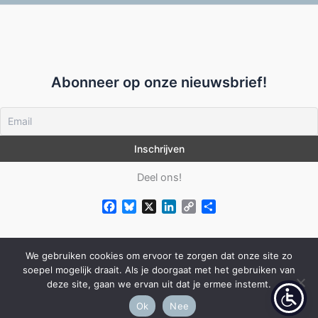
Abonneer op onze nieuwsbrief!
Deel ons!
F
B
X
L
C
D
a
l
i
o
e
c
u
n
p
l
e
e
k
y
e
We gebruiken cookies om ervoor te zorgen dat onze site zo
b
s
e
L
n
soepel mogelijk draait. Als je doorgaat met het gebruiken van
o
k
d
i
deze site, gaan we ervan uit dat je ermee instemt.
Copyright © 2026 Metgezel in Zingeving |
Kwalisite
o
y
I
n
k
n
k
Ok
Nee