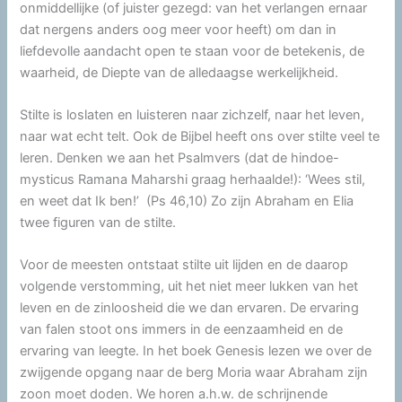
onmiddellijke (of juister gezegd: van het verlangen ernaar
dat nergens anders oog meer voor heeft) om dan in
liefdevolle aandacht open te staan voor de betekenis, de
waarheid, de Diepte van de alledaagse werkelijkheid.
Stilte is loslaten en luisteren naar zichzelf, naar het leven,
naar wat echt telt. Ook de Bijbel heeft ons over stilte veel te
leren. Denken we aan het Psalmvers (dat de hindoe-
mysticus Ramana Maharshi graag herhaalde!): ‘Wees stil,
en weet dat Ik ben!’ (Ps 46,10) Zo zijn Abraham en Elia
twee figuren van de stilte.
Voor de meesten ontstaat stilte uit lijden en de daarop
volgende verstomming, uit het niet meer lukken van het
leven en de zinloosheid die we dan ervaren. De ervaring
van falen stoot ons immers in de eenzaamheid en de
ervaring van leegte. In het boek Genesis lezen we over de
zwijgende opgang naar de berg Moria waar Abraham zijn
zoon moet doden. We horen a.h.w. de schrijnende