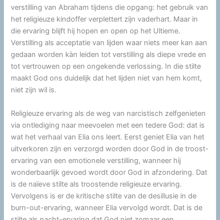
verstilling van Abraham tijdens die opgang: het gebruik van
het religieuze kindoffer verplettert zijn vaderhart. Maar in
die ervaring blijft hij hopen en open op het Ultieme.
Verstilling als acceptatie van lijden waar niets meer kan aan
gedaan worden kàn leiden tot verstilling als diepe vrede en
tot vertrouwen op een ongekende verlossing. In die stilte
maakt God ons duidelijk dat het lijden niet van hem komt,
niet zijn wil is.
Religieuze ervaring als de weg van narcistisch zelfgenieten
via ontlediging naar meevoelen met een tedere God: dat is
wat het verhaal van Elia ons leert. Eerst geniet Elia van het
uitverkoren zijn en verzorgd worden door God in de troost-
ervaring van een emotionele verstilling, wanneer hij
wonderbaarlijk gevoed wordt door God in afzondering. Dat
is de naïeve stilte als troostende religieuze ervaring.
Vervolgens is er de kritische stilte van de desillusie in de
burn-out-ervaring, wanneer Elia vervolgd wordt. Dat is de
stilte als nacht-ervaring dat God niet zomaar een