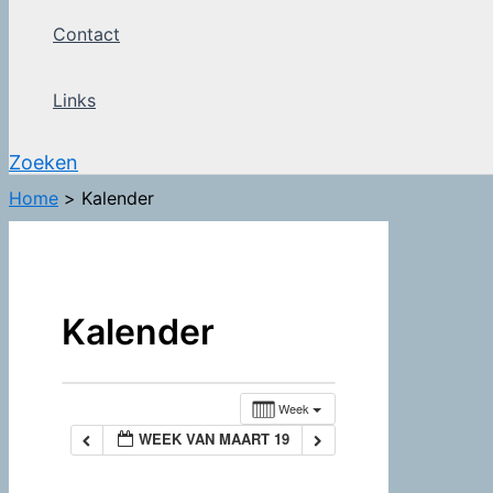
Contact
Links
Zoeken
Home
Kalender
Kalender
Week
WEEK VAN MAART 19