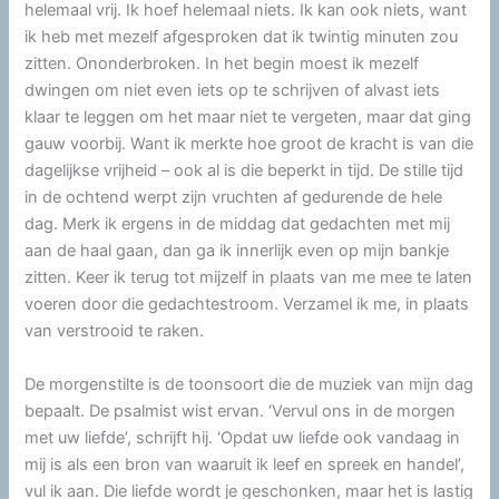
helemaal vrij. Ik hoef helemaal niets. Ik kan ook niets, want
ik heb met mezelf afgesproken dat ik twintig minuten zou
zitten. Ononderbroken. In het begin moest ik mezelf
dwingen om niet even iets op te schrijven of alvast iets
klaar te leggen om het maar niet te vergeten, maar dat ging
gauw voorbij. Want ik merkte hoe groot de kracht is van die
dagelijkse vrijheid – ook al is die beperkt in tijd. De stille tijd
in de ochtend werpt zijn vruchten af gedurende de hele
dag. Merk ik ergens in de middag dat gedachten met mij
aan de haal gaan, dan ga ik innerlijk even op mijn bankje
zitten. Keer ik terug tot mijzelf in plaats van me mee te laten
voeren door die gedachtestroom. Verzamel ik me, in plaats
van verstrooid te raken.
De morgenstilte is de toonsoort die de muziek van mijn dag
bepaalt. De psalmist wist ervan. ‘Vervul ons in de morgen
met uw liefde’, schrijft hij. ‘Opdat uw liefde ook vandaag in
mij is als een bron van waaruit ik leef en spreek en handel’,
vul ik aan. Die liefde wordt je geschonken, maar het is lastig