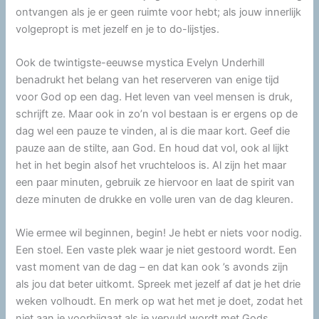
ontvangen als je er geen ruimte voor hebt; als jouw innerlijk
volgepropt is met jezelf en je to do-lijstjes.
Ook de twintigste-eeuwse mystica Evelyn Underhill
benadrukt het belang van het reserveren van enige tijd
voor God op een dag. Het leven van veel mensen is druk,
schrijft ze. Maar ook in zo’n vol bestaan is er ergens op de
dag wel een pauze te vinden, al is die maar kort. Geef die
pauze aan de stilte, aan God. En houd dat vol, ook al lijkt
het in het begin alsof het vruchteloos is. Al zijn het maar
een paar minuten, gebruik ze hiervoor en laat de spirit van
deze minuten de drukke en volle uren van de dag kleuren.
Wie ermee wil beginnen, begin! Je hebt er niets voor nodig.
Een stoel. Een vaste plek waar je niet gestoord wordt. Een
vast moment van de dag – en dat kan ook ’s avonds zijn
als jou dat beter uitkomt. Spreek met jezelf af dat je het drie
weken volhoudt. En merk op wat het met je doet, zodat het
niet aan je voorbijgaat als je vervuld wordt met Gods