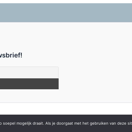
sbrief!
Copyright © 2026 Metgezel in Zingeving |
Kwalisite
soepel mogelijk draait. Als je doorgaat met het gebruiken van deze sit