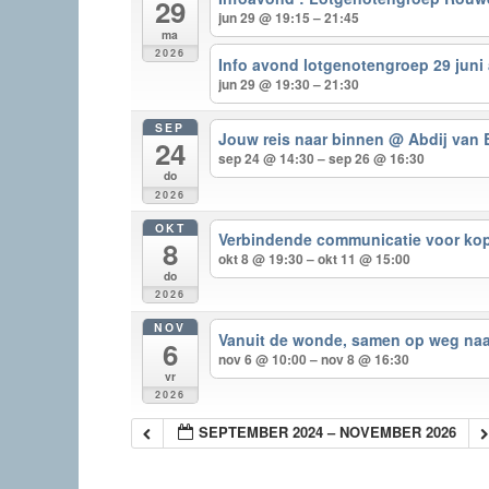
29
jun 29 @ 19:15 – 21:45
ma
2026
Info avond lotgenotengroep 29 juni 
jun 29 @ 19:30 – 21:30
SEP
Jouw reis naar binnen
@ Abdij van 
24
sep 24 @ 14:30 – sep 26 @ 16:30
do
2026
OKT
Verbindende communicatie voor ko
8
okt 8 @ 19:30 – okt 11 @ 15:00
do
2026
NOV
Vanuit de wonde, samen op weg na
6
nov 6 @ 10:00 – nov 8 @ 16:30
vr
2026
SEPTEMBER 2024 – NOVEMBER 2026