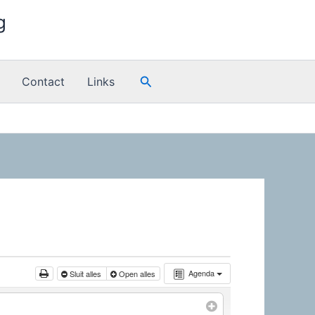
g
Zoeken
Contact
Links
Agenda
Sluit alles
Open alles