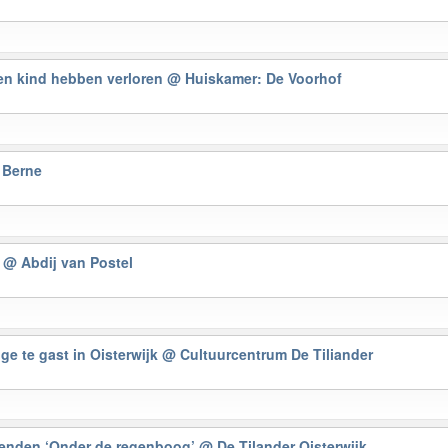
en kind hebben verloren
@ Huiskamer: De Voorhof
 Berne
t
@ Abdij van Postel
e te gast in Oisterwijk
@ Cultuurcentrum De Tiliander
enden ‘Onder de regenboog’
@ De Tilander Oisterwijk