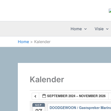
Ga
naar
de
inhoud
Home
Visie
Home
Kalender
Kalender
SEPTEMBER 2024 – NOVEMBER 2026
SEP
DOODGEWOON / Gastspreker Marinus
27