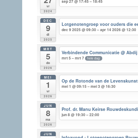
sep 27 @ 17:45 – 18:45
vr
2024
DEC
Lotgenotengroep voor ouders die e
9
dec 9 2025 @ 09:30 – apr 14 2026 @ 12:30
di
2025
MRT
Verbindende Communicatie
@ Abdij
5
mrt 5 – mrt 7
hele dag
do
2026
MEI
Op de Rotonde van de Levenskuns
1
mei 1 @ 09:15 – mei 3 @ 16:30
vr
2026
JUN
Prof. dr. Manu Keirse Rouwdeskundig
8
jun 8 @ 19:30 – 22:00
ma
2026
JUN
Infoavond : Lotgenotengroep Rouw