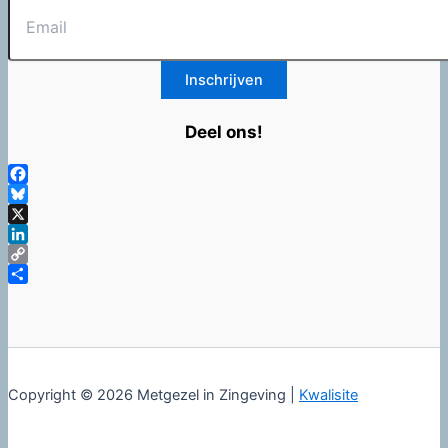
Deel ons!
Facebook
Bluesky
X
LinkedIn
Copy
Link
Delen
Copyright © 2026 Metgezel in Zingeving |
Kwalisite